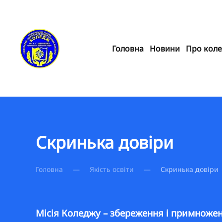
Skip to main content
Головна
Новини
Про кол
Скринька довіри
Головна
Якість освіти
Скринька довіри
Місія Коледжу – збереження і примноженн