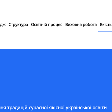
едж
Структура
Освітній процес
Виховна робота
Якість
я традицій сучасної якісної української освіти