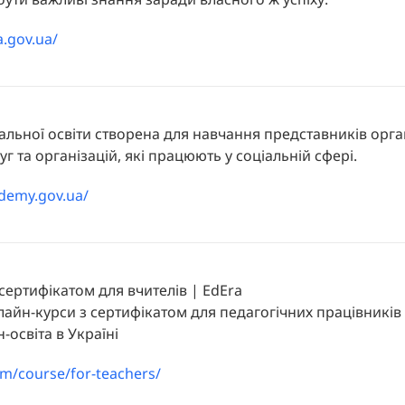
a.gov.ua/
льної освіти створена для навчання представників орга
г та організацій, які працюють у соціальній сфері.
ademy.gov.ua/
сертифікатом для вчителів | EdEra
айн-курси з сертифікатом для педагогічних працівників ✔
-освіта в Україні
om/course/for-teachers/