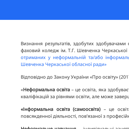
Визнання результатів, здобутих здобувачами
фаховий коледж ім. Т.Г. Шевченка Черкаської
отриманих у неформальній та/або інформальн
Шевченка Черкаської обласної ради»
Відповідно до Закону України «Про освіту» (2017
«
Неформальна освіта
– це освіта, яка здобува
кваліфікацій за рівнями освіти, але може заве
«
Інформальна освіта (самоосвіта)
– це освіт
повсякденної діяльності, пов’язаної з професі
Н
еформальн
е
навчання
- індивідуальні занят