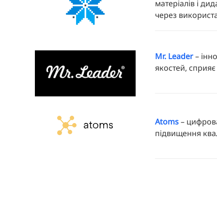
матеріалів і д
через використ
Mr. Leader
– інн
якостей, сприяє
Atoms
– цифрова
підвищення квал