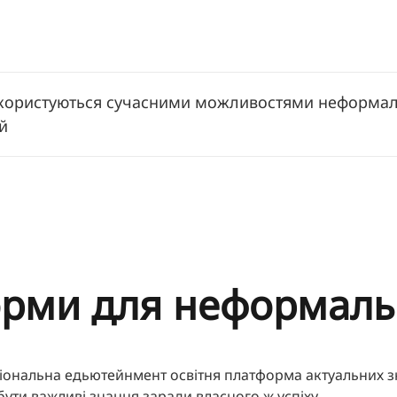
о користуються сучасними можливостями неформаль
й
орми для неформал
аціональна едьютейнмент освітня платформа актуальних 
ути важливі знання заради власного ж успіху.