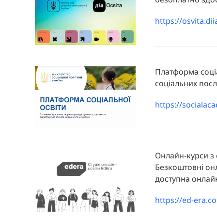
https://osvita.dii
Платформа соціа
соціальних послу
https://socialac
Онлайн-курси з 
Безкоштовні онл
доступна онлайн
https://ed-era.c