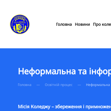
Skip to main content
Головна
Новини
Про кол
Неформальна та інфор
Головна
Освітній процес
Неформальна 
Місія Коледжу – збереження і примноженн