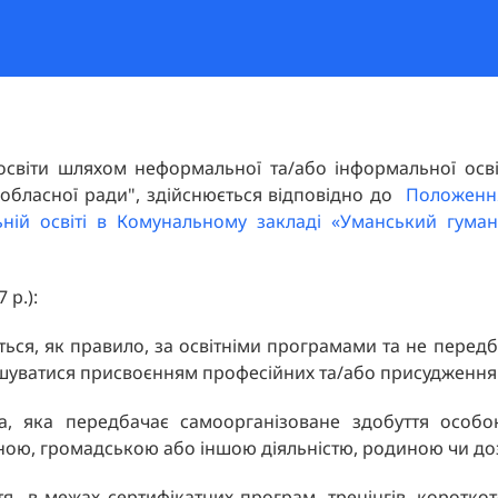
 освіти шляхом неформальної та/або інформальної осві
 обласної ради", здійснюється відповідно до
Положення
ій освіті в Комунальному закладі «Уманський гумані
 р.):
ється, як правило, за освітніми програмами та не пере
ршуватися присвоєнням професійних та/або присудженням 
а, яка передбачає самоорганізоване здобуття особо
йною, громадською або іншою діяльністю, родиною чи до
тя в межах сертифікатних програм, тренінгів, короткоте