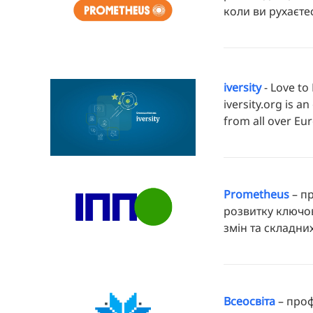
коли ви рухаєте
iversity
- Love to
iversity.org is 
from all over Eu
Prometheus
– пр
розвитку ключов
змін та складних
Всеосвіта
– проф