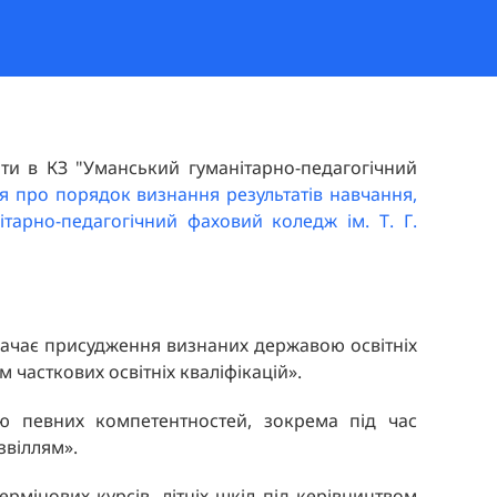
ти в КЗ "Уманський гуманітарно-педагогічний
 про порядок визнання результатів навчання,
тарно-педагогічний фаховий коледж ім. Т. Г.
дбачає присудження визнаних державою освітніх
часткових освітніх кваліфікацій».
ю певних компетентностей, зокрема під час
звіллям».
рмінових курсів, літніх шкіл під керівництвом