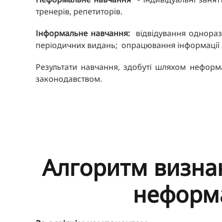
тренерів, репетиторів.
І
нформальн
е
навчання
:
відвідування одноразов
періодичних видань; опрацювання інформації з
Результати навчання, здобуті шляхом неформа
законодавством.
Алгоритм визнан
неформа