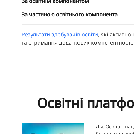
За освітнім компонентом
За частиною освітнього компонента
Результати здобувачів освіти
, які активн
та отримання додаткових компетентносте
Освітні платф
Дія. Освіта – н
безоплатно здоб