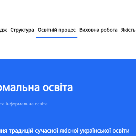
едж
Структура
Освітній процес
Виховна робота
Якість
мальна освіта
та інформальна освіта
я традицій сучасної якісної української освіти