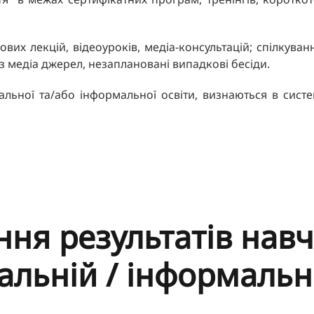
их лекцій, відеоуроків, медіа-консультацій; спілкуванн
 медіа джерел, незаплановані випадкові бесіди.
льної та/або інформальної освіти, визнаються в сист
ня результатів навч
льній / інформальні